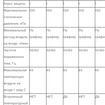
Класс защиты
1
1
1
1
1
Максимальное
100
100
100
100
100
статическое
давление, кПа
Минимальный
По
По
По
По
По
расход воздуха
графику
графику
графику
графику
графи
на входе, л/мин
Частота
50/60
50/60
50/60
50/60
50/60
переменного
тока, Гц
Максимальная
65
65
65
65
65
температура
воздуха на
входе t град С
Встроенный
НЕТ
НЕТ
ДА
НЕТ
ДА
температурный