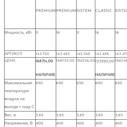
PREMIUM
PREMIUM
SISTEM
CLASSIC
SIST
Мощность, кВт
11
16
11
16
16
АРТИКУЛ
143.722
143.485
142.568
143.488
143.47
ЦЕНА
168755,00
194236,00
19423
168714,00
123220,00
НАЛИЧИЕ
НАЛИЧИЕ
Максимальная
650
650
650
600
650
температура
воздуха на
выходе t град С
Вес, кг
3,65
3,65
3,65
3,65
3,65
Напряжение, В
400
400
400
400
400