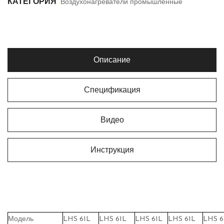
КАТЕГОРИЯ
.
Воздухонагреватели промышленные
Описание
Спецификация
Видео
Инструкция
Модель
LHS 61L
LHS 61L
LHS 61L
LHS 61L
LHS 6