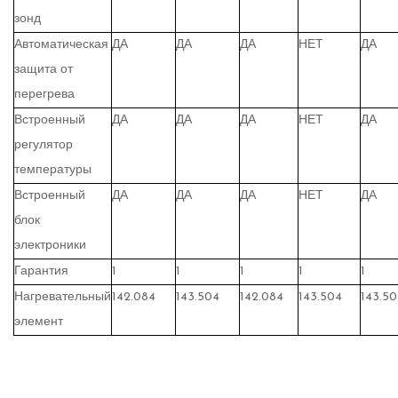
зонд
Автоматическая
ДА
ДА
ДА
НЕТ
ДА
защита от
перегрева
Встроенный
ДА
ДА
ДА
НЕТ
ДА
регулятор
температуры
Встроенный
ДА
ДА
ДА
НЕТ
ДА
блок
электроники
Гарантия
1
1
1
1
1
Нагревательный
142.084
143.504
142.084
143.504
143.50
элемент